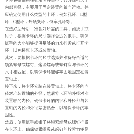
卡环包括轴用和孔用两种类型，其外径稍大于
内部直径，主要用于固定装置的轴向运动。并
应确定使用什么类型的卡环，例如孔环、E型
环，C型环，外锁夹环，倒车孔环等。
在选好型号后，准备好所需的工具，如扳手或
钳子，根据卡环的尺寸选择合适的扳手。确保
扳手的大小能够提供足够的力来拧紧或打开卡
环，以免损坏卡环或装置轴。
其次，要根据卡环的尺寸选择并准备好合适的
锁紧螺母或螺钉。这些螺母或螺钉应与卡环的
尺寸相匹配，以确保卡环能够牢固地固定在装
置轴上。
接下来，将卡环安装在装置轴上。将卡环的内
径对准装置轴的外径，然后将卡环的外径对准
装置轴的内径。确保卡环的内径和外径都与装
置轴的内径和外径紧密贴合，以确保卡环的牢
固性。
然后，使用扳手或钳子将锁紧螺母或螺钉拧紧
在卡环上。确保锁紧螺母或螺钉的拧紧力矩足