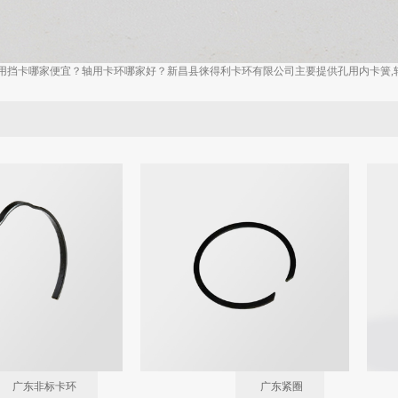
用挡卡哪家便宜？轴用卡环哪家好？新昌县徕得利卡环有限公司主要提供孔用内卡簧,轴
广东非标卡环
广东紧圈