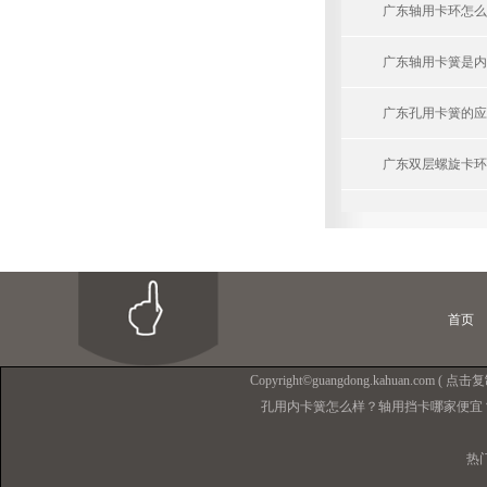
广东轴用卡环怎么
广东轴用卡簧是内
广东孔用卡簧的应
广东双层螺旋卡环
首页
Copyright©
guangdong.kahuan.com
(
点击复
孔用内卡簧怎么样？轴用挡卡哪家便宜
热