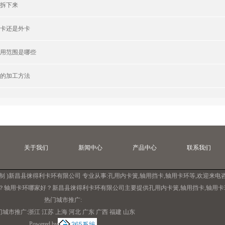
拆下来
卡还是外卡
用范围是哪些
的加工方法
关于我们
新闻中心
产品中心
联系我们
制
)新昌县徕得利卡环有限公司 专业从事:
孔用内卡簧
,
轴用挡卡
,
轴用卡环
等,欢迎来电咨
？轴用卡环哪家好？新昌县徕得利卡环有限公司主要提供孔用内卡簧,轴用挡卡,轴用卡
热门城市推广:
门城市推广:
浙江
江苏
上海
河北
广东
广西
福建
山东
Powered by