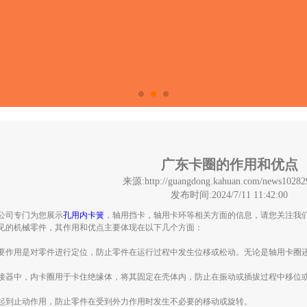
广东卡圈的作用和优点
来源:http://guangdong.kahuan.com/news10282
发布时间:2024/7/11 11:42:00
公司专门为您展示
孔用内卡簧
，轴用挡卡，轴用卡环等相关方面的信息，请您关注我
见的机械零件，其作用和优点主要体现在以下几个方面：
要作用是对零件进行定位，防止零件在运行过程中发生位移或松动。无论是轴用卡圈
接器中，内卡圈用于卡住绝缘体，将其固定在壳体内，防止在振动或插拔过程中移位
起到止动作用，防止零件在受到外力作用时发生不必要的移动或旋转。