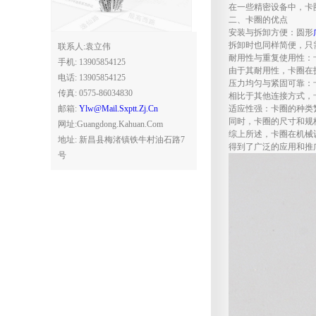
在一些精密设备中，卡
二、卡圈的优点
安装与拆卸方便：圆形
拆卸时也同样简便，只
联系人:袁立伟
耐用性与重复使用性：
手机: 13905854125
由于其耐用性，卡圈在
电话: 13905854125
压力均匀与紧固可靠：
传真: 0575-86034830
相比于其他连接方式，
邮箱:
Ylw@mail.sxptt.zj.cn
适应性强：卡圈的种类
同时，卡圈的尺寸和规
网址:guangdong.kahuan.com
综上所述，卡圈在机械
地址: 新昌县梅渚镇铁牛村油石路7
得到了广泛的应用和推
号