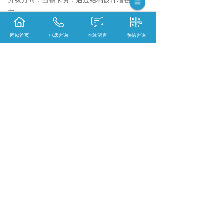
升级方向：自锁卡簧：通过结构设计增强保持
力。
非金属卡簧：如PEEK材质，用于MRI设备等无
磁场景。
网站首页
电话咨询
在线留言
微信咨询
通过合理选择材质（碳钢、不锈钢、钛合金）
和表面处理（发黑、镀锌），轴用卡簧可覆盖
从微型精密仪器到重型工业设备的广泛需求，
是机械设计中不可或缺的轴向固定元件。