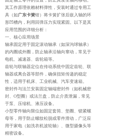
固定轴上零件的位置，防止其发生轴向移动。
其工作原理依赖材料弹性，安装时通过专用工
具（如
广东卡簧
钳）将卡簧扩张后嵌入轴的环
形凹槽内，利用回弹压力实现紧固。以下是其
应用范围的详细分析：
一、核心应用场景
轴承固定用于固定滚动轴承（如深沟球轴承）
的内圈或外圈，防止轴承沿轴向窜动，常见于
电机、减速器、齿轮箱等。
齿轮与联轴器定位在传动系统中固定齿轮、联
轴器或离合器等部件，确保扭矩传递的稳定
性，适用于机床、工业机械、汽车变速箱。
密封件与法兰安装固定轴端密封件（如机械密
封、O型圈）或法兰盘，防止介质泄漏，常见
于泵、压缩机、液压设备。
小型零件轴向限位如固定套筒、垫圈、锁紧螺
母等，用于防止螺纹松脱或零件滑动，广泛应
用于家电（如洗衣机波轮轴）、微型摄像头等
精密设备。